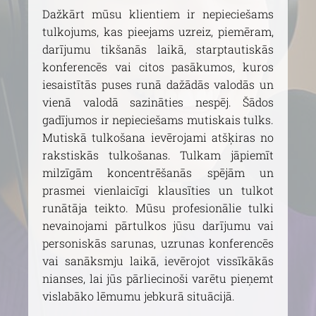
Dažkārt mūsu klientiem ir nepieciešams
tulkojums, kas pieejams uzreiz, piemēram,
darījumu tikšanās laikā, starptautiskās
konferencēs vai citos pasākumos, kuros
iesaistītās puses runā dažādās valodās un
vienā valodā sazināties nespēj. Šādos
gadījumos ir nepieciešams mutiskais tulks.
Mutiskā tulkošana ievērojami atšķiras no
rakstiskās tulkošanas. Tulkam jāpiemīt
milzīgām koncentrēšanās spējām un
prasmei vienlaicīgi klausīties un tulkot
runātāja teikto. Mūsu profesionālie tulki
nevainojami pārtulkos jūsu darījumu vai
personiskās sarunas, uzrunas konferencēs
vai sanāksmju laikā, ievērojot vissīkākās
nianses, lai jūs pārliecinoši varētu pieņemt
vislabāko lēmumu jebkurā situācijā.