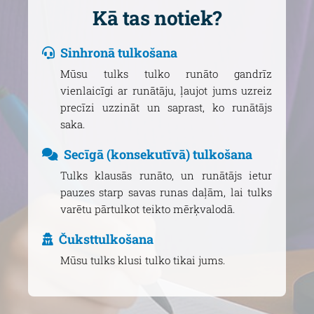
Kā tas notiek?
Sinhronā tulkošana
Mūsu tulks tulko runāto gandrīz
vienlaicīgi ar runātāju, ļaujot jums uzreiz
precīzi uzzināt un saprast, ko runātājs
saka.
Secīgā (konsekutīvā) tulkošana
Tulks klausās runāto, un runātājs ietur
pauzes starp savas runas daļām, lai tulks
varētu pārtulkot teikto mērķvalodā.
Čuksttulkošana
Mūsu tulks klusi tulko tikai jums.