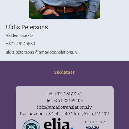
Uldis Pētersons
Valdes loceklis
+371 29145530
uldis.petersons@amadotranslations.lv
Sīkdatnes
tel. +371 26177241
tel. +371 22439409
info@amadotranslations.lv
Dzirnavu iela 87., 4.st, 407. kab., Rīga, LV-1011