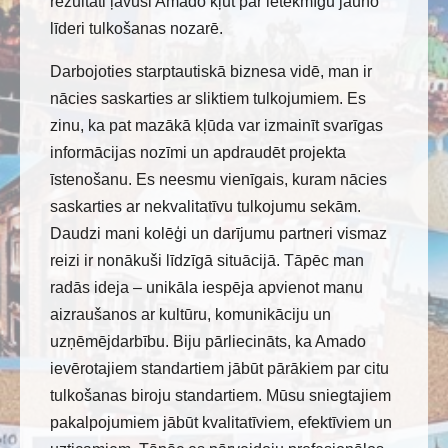
rezultāti ļāvuši Amado kļūt par ietekmīgu jauno
līderi tulkošanas nozarē.
Darbojoties starptautiskā biznesa vidē, man ir
nācies saskarties ar sliktiem tulkojumiem. Es
zinu, ka pat mazākā kļūda var izmainīt svarīgas
informācijas nozīmi un apdraudēt projekta
īstenošanu. Es neesmu vienīgais, kuram nācies
saskarties ar nekvalitatīvu tulkojumu sekām.
Daudzi mani kolēģi un darījumu partneri vismaz
reizi ir nonākuši līdzīgā situācijā. Tāpēc man
radās ideja – unikāla iespēja apvienot manu
aizraušanos ar kultūru, komunikāciju un
uzņēmējdarbību. Biju pārliecināts, ka Amado
ievērotajiem standartiem jābūt pārākiem par citu
tulkošanas biroju standartiem. Mūsu sniegtajiem
pakalpojumiem jābūt kvalitatīviem, efektīviem un