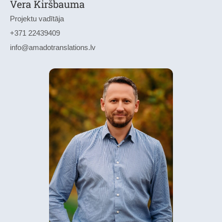
Vera Kiršbauma
Projektu vadītāja
+371 22439409
info@amadotranslations.lv