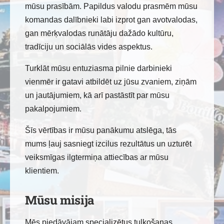
mūsu prasībām. Papildus valodu prasmēm mūsu
komandas dalībnieki labi izprot gan avotvalodas,
gan mērķvalodas runātāju dažādo kultūru,
tradīciju un sociālās vides aspektus.
Turklāt mūsu entuziasma pilnie darbinieki
vienmēr ir gatavi atbildēt uz jūsu zvaniem, ziņām
un jautājumiem, kā arī pastāstīt par mūsu
pakalpojumiem.
Šīs vērtības ir mūsu panākumu atslēga, tās
mums ļauj sasniegt izcilus rezultātus un uzturēt
veiksmīgas ilgtermiņa attiecības ar mūsu
klientiem.
Mūsu misija
Mēs piedāvājam specializētus tulkošanas