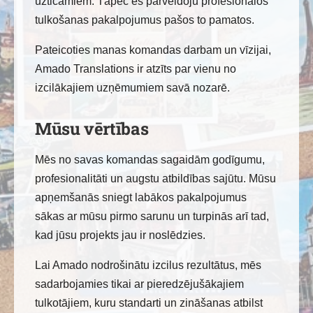
uzticamiem. Tāpēc es pārveidoju profesionālos
tulkošanas pakalpojumus pašos to pamatos.
Pateicoties manas komandas darbam un vīzijai,
Amado Translations ir atzīts par vienu no
izcilākajiem uzņēmumiem savā nozarē.
Mūsu vērtības
Mēs no savas komandas sagaidām godīgumu,
profesionalitāti un augstu atbildības sajūtu. Mūsu
apņemšanās sniegt labākos pakalpojumus
sākas ar mūsu pirmo sarunu un turpinās arī tad,
kad jūsu projekts jau ir noslēdzies.
Lai Amado nodrošinātu izcilus rezultātus, mēs
sadarbojamies tikai ar pieredzējušākajiem
tulkotājiem, kuru standarti un zināšanas atbilst